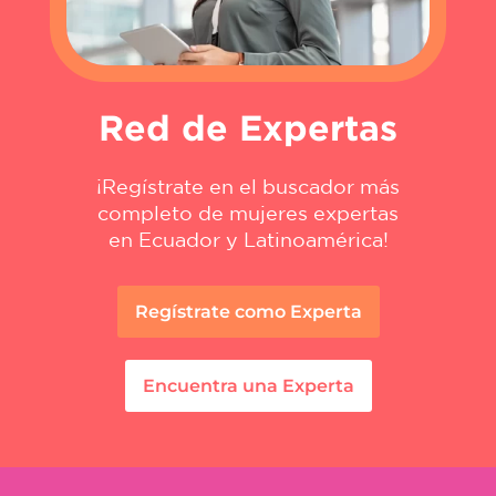
Red de Expertas
¡Regístrate en el buscador más
completo de mujeres expertas
en Ecuador y Latinoamérica!
Regístrate como Experta
Encuentra una Experta