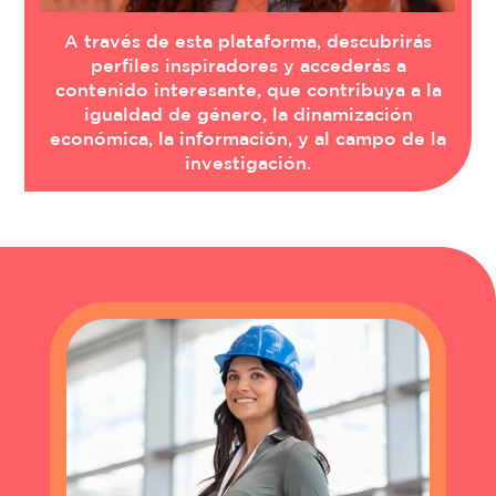
A través de esta plataforma, descubrirás
perfiles inspiradores y accederás a
contenido interesante, que contribuya a la
igualdad de género, la dinamización
económica, la información, y al campo de la
investigación.