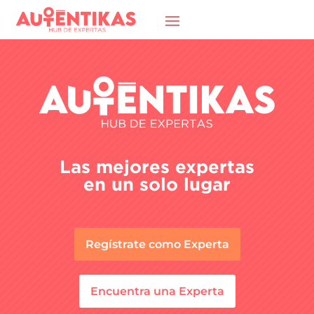
Las mejores expertas
en un solo lugar
Regístrate como Experta
Encuentra una Experta