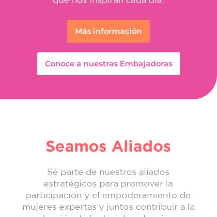
Más información
Conoce a nuestras Embajadoras
Seamos Aliados
Sé parte de nuestros aliados
estratégicos para promover la
participación y el empoderamiento de
mujeres expertas y juntos contribuir a la