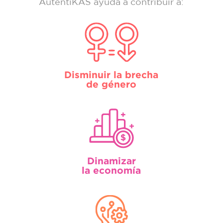
AuténtiKAS ayuda a contribuir a:
Disminuir la brecha
de género
Dinamizar
la economía