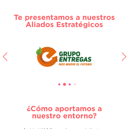
Te presentamos a nuestros
Aliados Estratégicos
¿Cómo aportamos a
nuestro entorno?