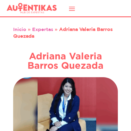
Inicio
»
Expertas
»
Adriana Valeria Barros
Quezada
Adriana Valeria
Barros Quezada