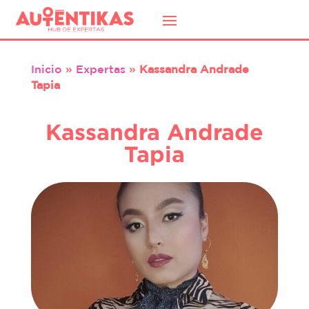
Inicio
»
Expertas
»
Kassandra Andrade
Tapia
Kassandra Andrade
Tapia