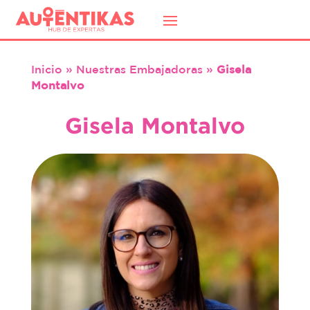
Inicio
»
Nuestras Embajadoras
»
Gisela
Montalvo
Gisela Montalvo